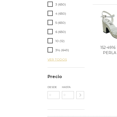
3 (650)
4 (650)
5 (650)
6 (650)
10 (12)
152-491
3½ (649)
PERLA
VER TODOS
Precio
DESDE
HASTA