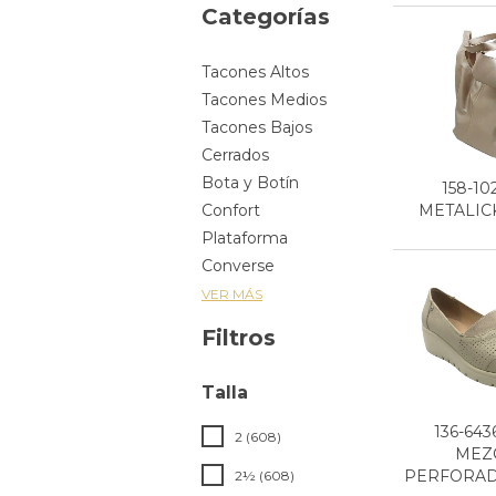
Categorías
Tacones Altos
Tacones Medios
Tacones Bajos
Cerrados
Bota y Botín
158-10
METALIC
Confort
Plataforma
Converse
VER MÁS
Filtros
Talla
136-643
2 (608)
MEZ
PERFORADO,
2½ (608)