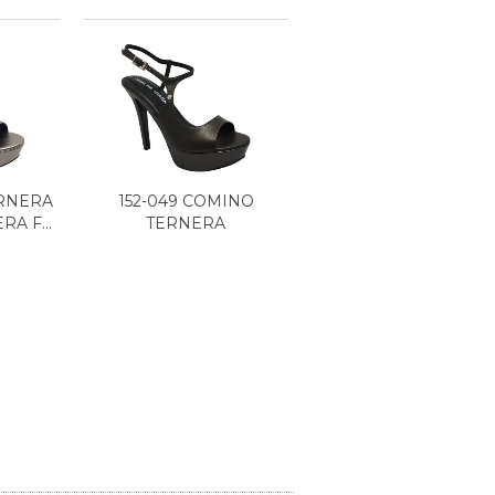
ERNERA
152-049 COMINO
RA F...
TERNERA