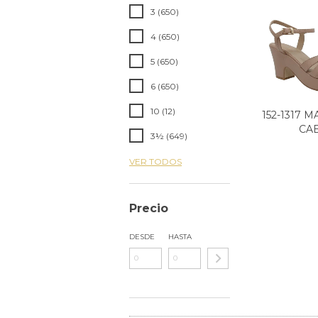
3 (650)
4 (650)
5 (650)
6 (650)
10 (12)
152-1317 
CA
3½ (649)
VER TODOS
Precio
DESDE
HASTA