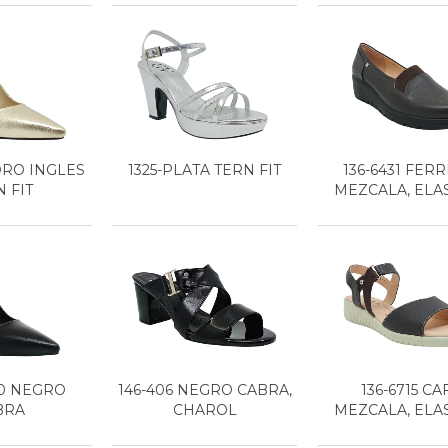
ORO INGLES
1325-PLATA TERN FIT
136-6431 FER
 FIT
MEZCALA, ELA
40 NEGRO
146-406 NEGRO CABRA,
136-6715 CA
BRA
CHAROL
MEZCALA, ELA