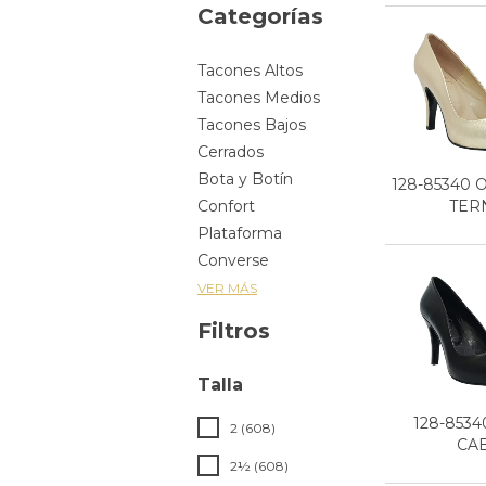
Categorías
Tacones Altos
Tacones Medios
Tacones Bajos
Cerrados
Bota y Botín
128-85340 
TERN
Confort
Plataforma
Converse
VER MÁS
Filtros
Talla
128-853
2 (608)
CA
2½ (608)