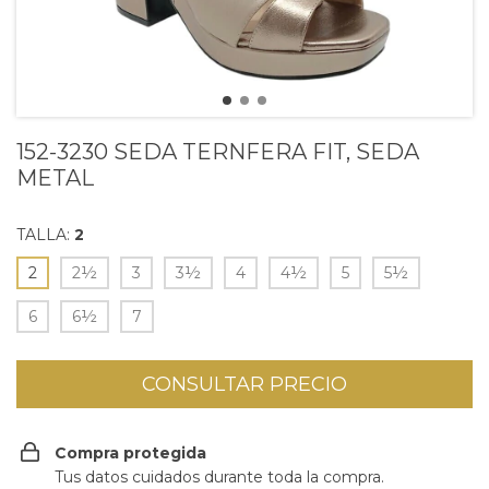
152-3230 SEDA TERNFERA FIT, SEDA
METAL
TALLA:
2
2
2½
3
3½
4
4½
5
5½
6
6½
7
Compra protegida
Tus datos cuidados durante toda la compra.