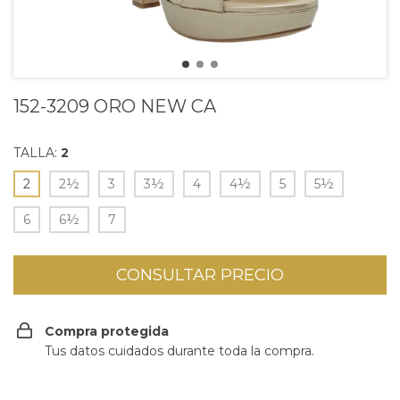
152-3209 ORO NEW CA
TALLA:
2
2
2½
3
3½
4
4½
5
5½
6
6½
7
Compra protegida
Tus datos cuidados durante toda la compra.