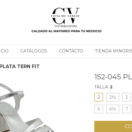
ICIO
CATÁLOGOS
CONTACTO
TIENDA MINORI
 PLATA TERN FIT
152-045 P
TALLA:
2
2
2½
3
6
6½
7