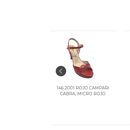
1 TESTA CABRA,
146-2001 ROJO CAMPARI
LAJE CA, PAL...
CABRA, MICRO ROJO