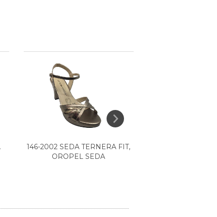
A
146-2002 SEDA TERNERA FIT,
146-2009 ROJO
OROPEL SEDA
CABRA