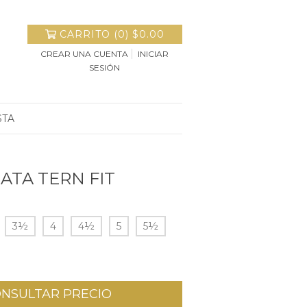
CARRITO
(
0
)
$0.00
CREAR UNA CUENTA
INICIAR
SESIÓN
STA
LATA TERN FIT
3½
4
4½
5
5½