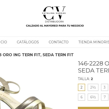
ICIO
CATÁLOGOS
CONTACTO
TIENDA MINORI
8 ORO ING TERN FIT, SEDA TERN FIT
146-2228 
SEDA TER
TALLA:
2
2
2½
3
6
6½
7