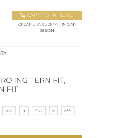
CARRITO
(
0
)
$0.00
CREAR UNA CUENTA
INICIAR
SESIÓN
STA
ORO ING TERN FIT,
N FIT
3½
4
4½
5
5½