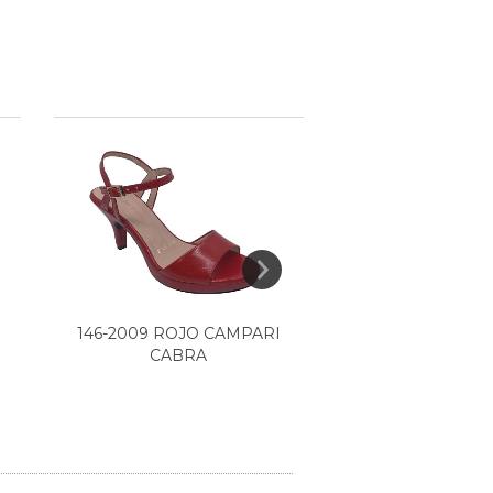
146-2009 ROJO CAMPARI
128-608 NEGRO
CABRA
FIT